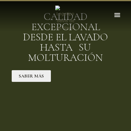
Ir
al
CALIDAD
contenido
EXCEPCIONAL
DESDE EL LAVADO
LA HISTOR
LA COSECH
PROCESO INTE
HASTA SU
MOLTURACIÓN
SABER MÁS